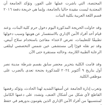
المختصة، التي باشرت عملها على الفور، وتؤكد الجامعة أن
المعتدية ليست مقيدة حاليا بالجامعة، وإنما هي خريجة دفعة ٢٠١٦
قسم اللغة العربية بكلية البنات.
وقد حاولت الخريجة المذكورة اليوم دخول حرم كلية البنات، وعند
قيام أحد أفراد الأمن الإداري بالاستفسار عن هويتها وسبب دخولها
تطبيقًا للتعليمات، تعرض لاعتداء مفاجئ باستخدام سلاح أبيض،
وقد تم نقله فورًا إلى مستشفى عين شمس التخصصي ليتلقى
الرعاية الطبية اللازمة، وحالته مستقرة حتى الآن.
وقد قامت الكلية بتحرير محضر سابق بقسم شرطة مدينة نصر
أول بتاريخ ٩ أكتوبر ٢٠٢٤ للمذكورة بجنحة تعدى بالضرب على
موظفي الكلية.
وتعرب إدارة الجامعة عن أسفها الشديد لهذا الحادث، وتؤكد رفضها
القاطع لأي شكل من أشكال العنف، وتشدد على دعمها الكامل
لمنتسبيها من أفراد الأمن الإداري الذين يقومون بدورهم في حفظ