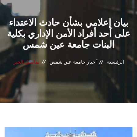
القطاعـات
بيان إعلامي بشأن حادث الاعتداء
الشئون الأكاديمية
على أحد أفراد الأمن الإداري بكلية
البحث العلمي
البنات جامعة عين شمس
الرعاية الصحية
الرئيسية
أخبار جامعة عين شمس
تفاصيل الخبر
المراكز والوحدات
الأنظمة الذكية
الإعلام
تواصل معنا