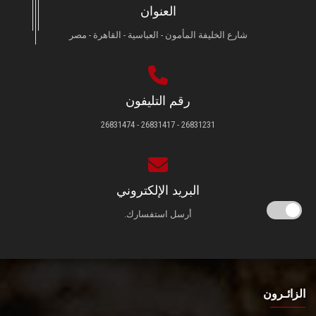
العنوان
شارع الخليفة المأمون - العباسية - القاهرة - مصر
رقم التليفون
26831231 - 26831417 - 26831474
البريد الإلكتروني
أرسل استفسارك.
الزائـرون