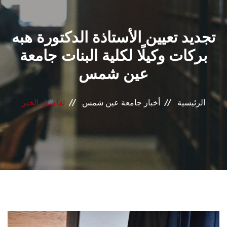
القطاعـات
تجديد تعيين الأستاذة الدكتورة هبه
الشئون الأكاديمية
بركات وكيلًا لكلية البنات جامعة
البحث العلمي
عين شمس
الرعاية الصحية
الرئيسية
أخبار جامعة عين شمس
تفاصيل الخبر
المراكز والوحدات
الأنظمة الذكية
الإعلام
تواصل معنا