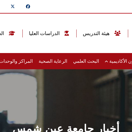
هيئة التدريس
الدراسات العليا
الخريجين
 الأكاديمية
البحث العلمي
الرعاية الصحية
المراكز والوحدا
أخبار جامعة عين شمس