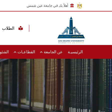
أهلاً بك في جامعة عين شمس
الطلاب
الرئيسيـة
عن الجامعة
القطاعـات
الشئون