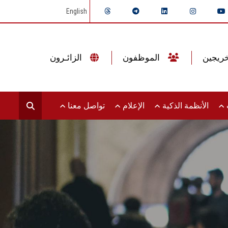
English
الموظفون
الزائـرون
ت
الأنظمة الذكية
الإعلام
تواصل معنا