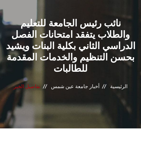
القطاعـات
نائب رئيس الجامعة للتعليم
الشئون الأكاديمية
والطلاب يتفقد امتحانات الفصل
البحث العلمي
الدراسي الثاني بكلية البنات ويشيد
بحسن التنظيم والخدمات المقدمة
الرعاية الصحية
للطالبات
المراكز والوحدات
الرئيسية
أخبار جامعة عين شمس
تفاصيل الخبر
الأنظمة الذكية
الإعلام
تواصل معنا