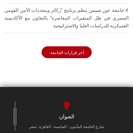
جامعة عين شمس تنظم برنامج "ركائز ومحددات الأمن القومي
المصري في ظل المتغيرات المعاصرة" بالتعاون مع الأكاديمية
العسكرية للدراسات العليا والاستراتيجية
أخر قرارات الجامعة
العنوان
شارع الخليفة المأمون - العباسية - القاهرة - مصر