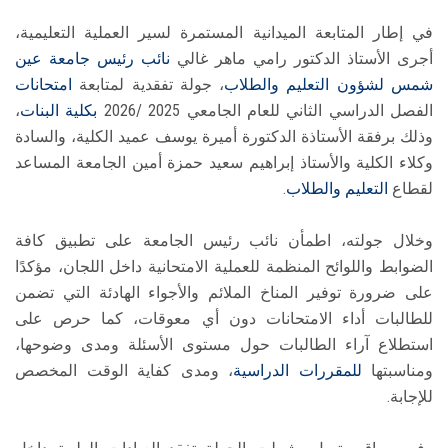
في إطار المتابعة الميدانية المستمرة لسير العملية التعليمية،
أجرى الأستاذ الدكتور رامي ماهر غالي
نائب رئيس جامعة عين
شمس لشؤون التعليم والطلاب
، جولة تفقدية لمتابعة
امتحانات
الفصل الدراسي الثاني للعام الجامعي 2025 /2026
بكلية البنات
،
وذلك برفقة الأستاذة الدكتورة أميرة يوسف عميد الكلية، والسادة
وكلاء الكلية والأستاذ إبراهيم سعيد حمزة أمين الجامعة المساعد
لقطاع
التعليم والطلاب
.
وخلال جولته، اطمأن نائب رئيس الجامعة على تطبيق كافة
الضوابط واللوائح المنظمة للعملية الامتحانية داخل اللجان، مؤكدًا
على ضرورة توفير المناخ الملائم والأجواء الهادئة التي تضمن
للطالبات أداء الامتحانات دون أي معوقات، كما حرص على
استطلاع آراء الطالبات حول مستوى الأسئلة ومدى وضوحها،
ومناسبتها
للمقررات الدراسية
، ومدى كفاية الوقت المخصص
للإجابة.