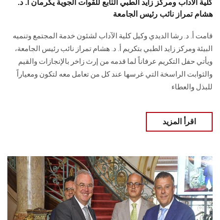
كلية الآداب ومركز زايد الطبي التابع للقوات الجوية يكرمان أ. د.
هشام تمراز نائب رئيس الجامعة
قامت أ. د. رشا الديدي وكيل كلية الآداب لشئون خدمة المجتمع وتنميه
البيئة ومركز زايد الطبي بتكريم أ. د. هشام تمراز نائب رئيس الجامعة،
ويأتي حفل التكريم عرفاناً لما قدمه من إرث زاخر بالإنجازات والقيم
والثوابت الراسخة التي غرسها عند كل من تعامل معه لتكون ومعياراً
للبذل والعطاء
اقرأ المزيد