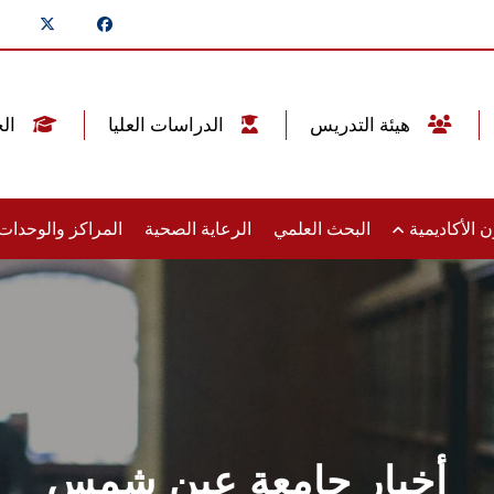
هيئة التدريس
الدراسات العليا
الخريجين
 الأكاديمية
البحث العلمي
الرعاية الصحية
المراكز والوحدا
أخبار جامعة عين شمس