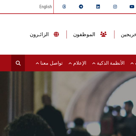
English
الموظفون
الزائـرون
ت
الأنظمة الذكية
الإعلام
تواصل معنا