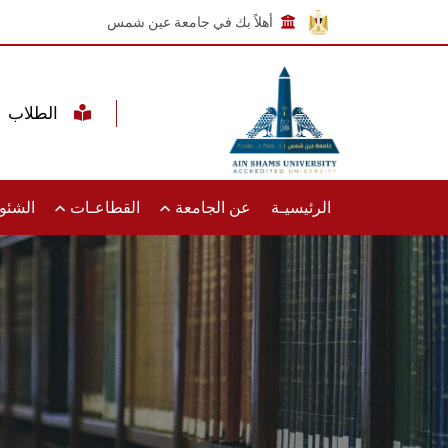
أهلاً بك في جامعة عين شمس
الطلاب
الرئيسيـة
عن الجامعة
القطاعـات
الشئون