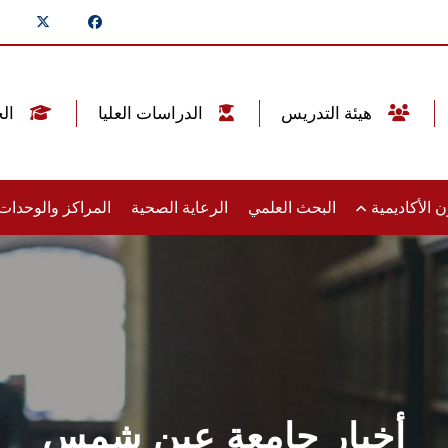
هيئة التدريس
الدراسات العليا
الخريجين
 الأكاديمية
البحث العلمي
الرعاية الصحية
المراكز والوحدا
أخبار جامعة عين شمس