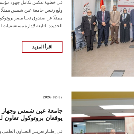
في خطوة تعكس تكامل جهود مؤسسات
وقّع رئيس جامعة عين شمس ممثلًا ع
ممثلًا عن صندوق تحيا مصر بروتوك
الجديدة التابعة لإدارة مستشفيات ال
اقرأ المزيد
2026-02-09
جامعة عين شمس وجهاز "م
يوقعان بروتوكول تعاون لد
في إطــار تعزيــز التعــاون العلمي وا