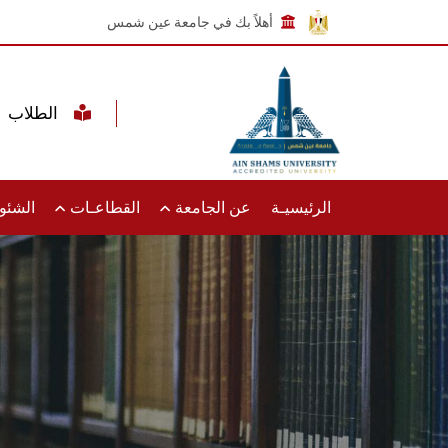
أهلاً بك في جامعة عين شمس
الطلاب
الرئيسيـة
عن الجامعة
القطاعـات
الشئون