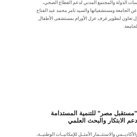
 الدولة والمجتمع المدني لدعم القطاع الصحي،
ن الجامعة ومستشفياتها والسيد تامر محمد عبد الفتاح
ول تعاون لتطوير غرف عزل الأورام بمستشفى الأطفال
جامعة.
ستقبل مصر" للتنمية المستدامة
عم الابتكار والبحث العلمي
لأكاديــمي والاستثــمار الأمثــل للإمكانيــات الوطنيــة،