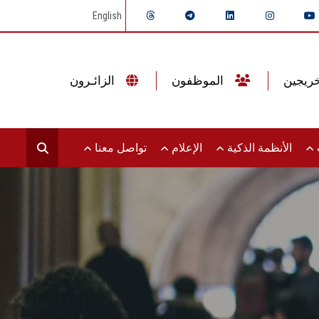
English
الموظفون
الزائـرون
ت
الأنظمة الذكية
الإعلام
تواصل معنا