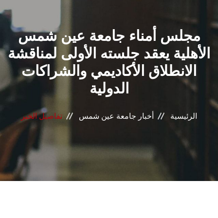
القطاعـات
مجلس أمناء جامعة عين شمس
الشئون الأكاديمية
الأهلية يعقد جلسته الأولى لمناقشة
البحث العلمي
الانطلاق الأكاديمي والشراكات
الدولية
الرعاية الصحية
المراكز والوحدات
الرئيسية
أخبار جامعة عين شمس
تفاصيل الخبر
الأنظمة الذكية
الإعلام
تواصل معنا