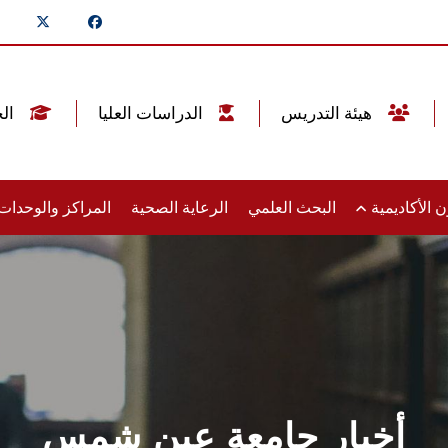
هيئة التدريس
الدراسات العليا
الخريجين
 الأكاديمية
البحث العلمي
الرعاية الصحية
المراكز والوحدا
أخبار جامعة عين شمس