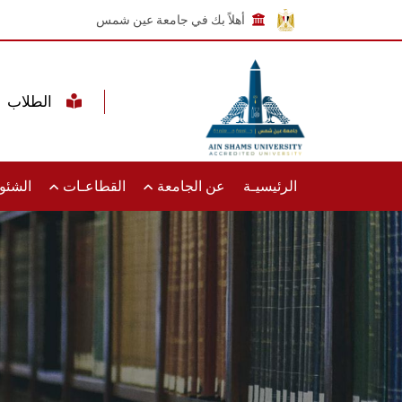
أهلاً بك في جامعة عين شمس
الطلاب
الرئيسيـة
عن الجامعة
القطاعـات
الشئون