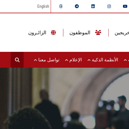
English
الموظفون
الزائـرون
ت
الأنظمة الذكية
الإعلام
تواصل معنا