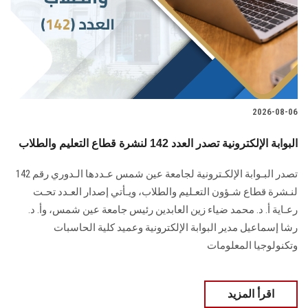
الطلاب
هيئة التدريس
الدراسات العليا
2026-08-06
الخريجين
البوابة الإلكترونية تصدر العدد 142 لنشرة قطاع التعليم والطلاب
الموظفون
تصدر البـوابة الإلكـترونية لجامعة عين شمس عـددها الـدوري رقم 142
لنـشرة قطاع شـؤون التعـليم ‏والطلاب‎، ويـأتي إصدار العـدد تحـت
الزائـرون
رعـاية أ. د. محمد ضياء زين العابدين رئيس جامعة عين شمس، وأ. د.
‏رشا إسماعيل مدير البوابة الإلكترونية وعميد كلية الحاسبات
سجل الان
وتكنولوجيا المعلومات
اقرأ المزيد