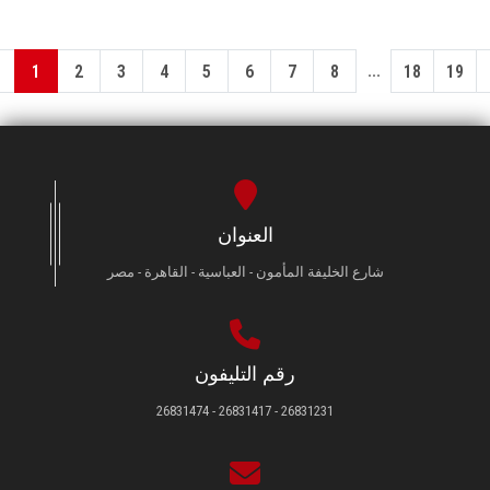
...
1
2
3
4
5
6
7
8
18
19
العنوان
شارع الخليفة المأمون - العباسية - القاهرة - مصر
رقم التليفون
26831231 - 26831417 - 26831474