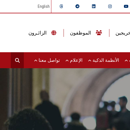
English
الموظفون
الزائـرون
ت
الأنظمة الذكية
الإعلام
تواصل معنا