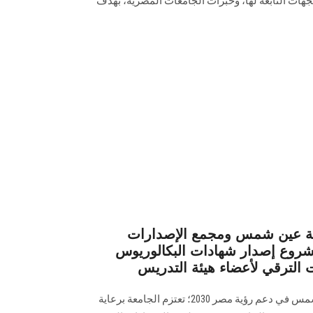
لجهات التابعة لها، وخبرات الجامعات المصرية، بهدف
عة عين شمس ومجمع الإصدارات
مشروع إصدار شهادات البكالوريوس
 الترقي لأعضاء هيئة التدريس
في إنجاز يعكس ريادة جامعة عين شمس في دعم رؤية مصر 2030؛ تعتزم الجامعة برعاية