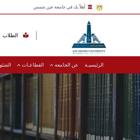
أهلاً بك في جامعة عين شمس
الطلاب
الرئيسيـة
عن الجامعة
القطاعـات
الشئون