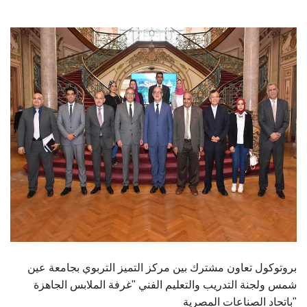
الطلاب
هيئة التدريس
الدراسات العليا
الخريجين
الموظفون
الزائـرون
سجل الان
بروتوكول تعاون مشترك بين مركز التميز التربوي بجامعة عين
شمس ولجنة التدريب والتعليم الفني "غرفة الملابس الجاهزة
باتحاد الصناعات المصرية"