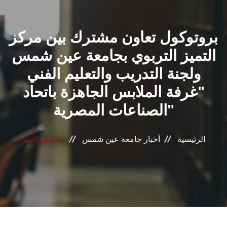
القطاعـات
بروتوكول تعاون مشترك بين مركز
الشئون الأكاديمية
التميز التربوي بجامعة عين شمس
البحث العلمي
ولجنة التدريب والتعليم الفني
"غرفة الملابس الجاهزة باتحاد
الرعاية الصحية
الصناعات المصرية"
المراكز والوحدات
الرئيسية
أخبار جامعة عين شمس
تفاصيل الخبر
الأنظمة الذكية
الإعلام
تواصل معنا