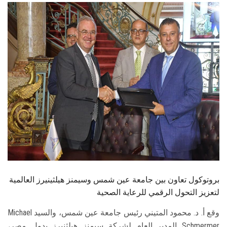
الطلاب
هيئة التدريس
الدراسات العليا
الخريجين
الموظفون
الزائـرون
سجل الان
بروتوكول تعاون بين جامعة عين شمس وسيمنز هيلثينيرز العالمية
لتعزيز التحول الرقمي للرعاية الصحية
وقع أ. د. محمود المتيني رئيس جامعة عين شمس، والسيد Michael
Schmermer المدير العام لشركة سيمنز هيلثنيرز بدول مصر،