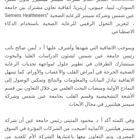
السودان، ليبيا، جيبوتي، إريتريا، اتفاقية تعاون مشترك بين جامعة
عين شمس وشركة سيمنز للرعاية الصحية "Siemens Healthineers
، لتعزيز التحول الرقمي للرعاية الصحية باستخدام الذكاء
الاصطناعي.
وبموجب الاتفاقية التي شهدها وأشرف عليها أ. د. أيمن صالح نائب
رئيس جامعة عين شمس لشئون الدراسات العليا والبحوث
سيتشارك الطرفان في تطوير حلول لمواجهة تحديات الرعاية
الصحية الحرجة في أمراض القلب والأعصاب والأورام، كما تسهل
الاتفاقية تبادل البيانات والمعلومات والنتائج وتمكين الوصول إلى
النماذج الأولية ومنصات البحث العلمي من خلال التعاون بين قسم
الأشعة التشخيصية وقسم القلب بجامعة عين شمس وشركة
سيمنز هيلثنيرز في مجال الأبحاث.
وفي كلمته أكد أ. د. محمود المتينى رئيس جامعة عين أن شركة
سيمنز هيلثنيرز الألمانية أصبحت من الشركات المؤثرة في السوق
المصرى، وتم التعاون معها باعتبارها الشركة الأم للعديد من