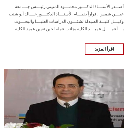
أصـــدر الأستـــاذ الدكتـــور محمــــود المتيني رئيــــس جــــامعة
عيــــن شمس ، قراراً بقيــــام الأستــــاذ الدكتــــور خــــالد أبو شنب
وكيــــل كليـــة الصيدلة لشئــــون الدراسات العليــــا والبحــــوث
بــــأعمــــال عميــــد الكلية بجانب عمله لحين تعيين عميد للكلية
اقرأ المزيد