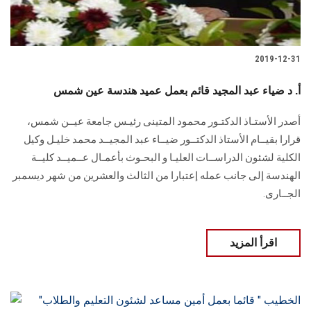
2019-12-31
أ. د ضياء عبد المجيد قائم بعمل عميد هندسة عين شمس
أصدر الأستـاذ الدكتـور محمود المتينى رئيـس جامعة عيــن شمس،
قرارا بقيــام الأستاذ الدكتــور ضيــاء عبد المجيــد محمد خليـل وكيل
الكلية لشئون الدراســات العليـا و البحـوث بأعمـال عــميــد كليــة
الهندسة إلى جانب عمله إعتبارا من الثالث والعشرين من شهر ديسمبر
الجــارى.
اقرأ المزيد