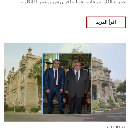
عميـــد الكليـــة بـجانـب عمـلـه لحيــن تعييــن عميــدًا للكليــة.
اقرأ المزيد
2019-07-28