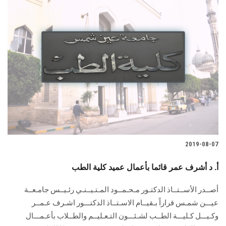
2019-08-07
أ. د أشرف عمر قائما بأعمال عميد كلية الطب
أصــدر الأســتــاذ الدكتـور مـحـمــود المـتـيــنـي رئـيــس جامـعــة
عيـــن شمـس قراراً بـقيــام الاسـتــاذ الدكتـــور اشـرف عـمــر
وكـيـــل كـليـــة الطــب لشـئـــون التـعـليــم والطــلاب بأعـمـــال