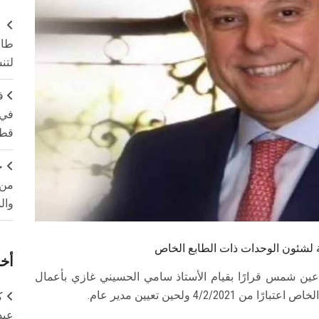
طال
لتن
ف
في 
قطا
ج
من 
وال
مة لشئون الوحدات ذات الطابع الخاص
أخر
 عين شمس قرارًا بقيام الأستاذ سامي الحسيني غازي بأعمال
4/2 ولحين تعيين مدير عام.
ك
عبد