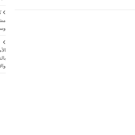
ك
مشت
وسم
ج
الأ
بال
وال