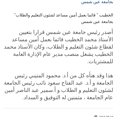
الطلاب
"الخطيب " قائما بعمل أمين مساعد لشئون التعليم والطلاب
هيئة التدريس
بجامعة عين شمس
الدراسات العليا
أصدر رئيس جامعة عين شمس قرارا بتعيين
الأستاذ محمد الخطيب قائما بعمل أمين مساعد
الخريجين
لقطاع شئون التعليم و الطلاب
، و
كان الأستاذ محمد
الخطيب يشغل منصب مدير عام الإدارة العامة
الموظفون
للمشتريات
.
الزائـرون
هذا وقد هنأه كل من أ.د. محمود المتيني رئيس
الجامعة و أ.د. عبد الفتاح سعود نائب رئيس الجامعة
سجل الان
لشئون التعليم و الطلاب و أ.سمير عبد الناصر أمين
عام الجامعة ، متمنين له التوفيق و السداد.