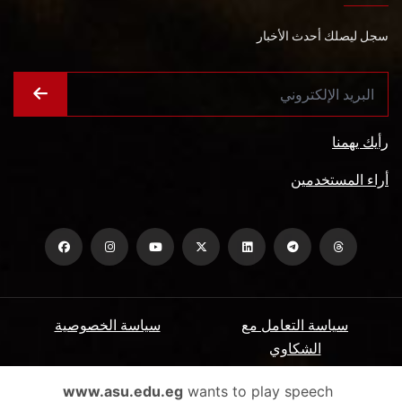
سجل ليصلك أحدث الأخبار
رأيك يهمنا
أراء المستخدمين
سياسة التعامل مع
سياسة الخصوصية
الشكاوي
ميثاق المتعاملين
الأسئلة الشائعة
www.asu.edu.eg
wants to play speech