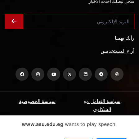
سجل ليصلك أحدث الأخبار
رأيك يهمنا
أراء المستخدمين
سياسة التعامل مع
سياسة الخصوصية
الشكاوي
ميثاق المتعاملين
الأسئلة الشائعة
www.asu.edu.eg
wants to play speech
شروط الاستخدام