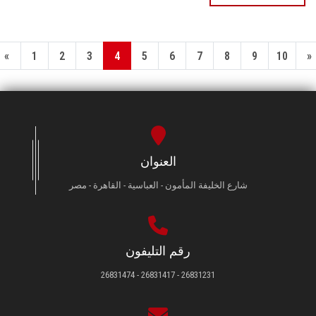
«
1
2
3
4
5
6
7
8
9
10
»
العنوان
شارع الخليفة المأمون - العباسية - القاهرة - مصر
رقم التليفون
26831231 - 26831417 - 26831474