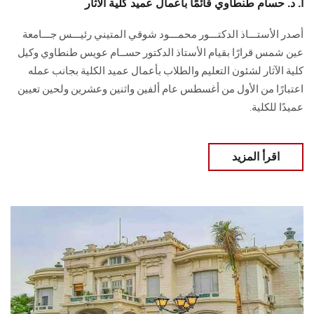
أ. د. حسام طنطاوي قائمًا بأعمال عميد كلية الآثار
أصدر الأستـــاذ الدكتـــور محمـــود شوقي المتيني رئيـــس جـــامعة
عين شمس قرارًا بقيام الأستاذ الدكتور حســام عويس طنطاوي وكيل
كلية الآثار لشئون التعليم والطلاب بأعمال عميد الكلية بجانب عمله
اعتبارًا من الأول من أغسطس عام ألفين واثنين وعشرين ولحين تعيين
عميدًا للكلية.
اقرأ المزيد