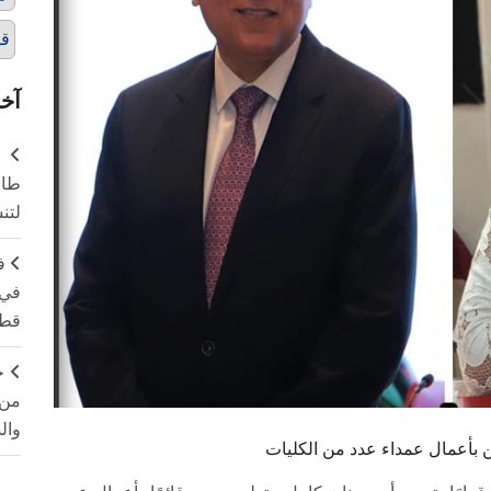
قر
آخر
طال
لتن
ف
في 
قطا
ج
من 
وال
بأعمال عمداء عدد من الكليات