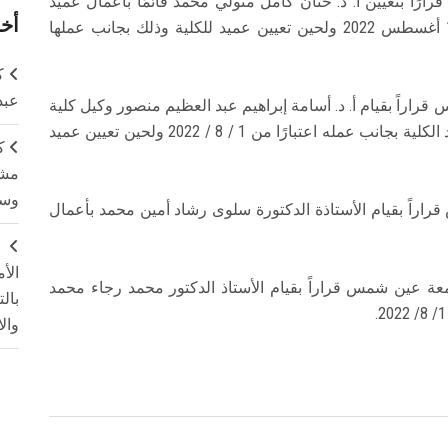
رًا بتعيين أ. د. حنان كامل متولي محمد قائمًا بأعمال عميد
أخر
كلية الآداب جامعة عين شمس اعتبارًا من الإثنين 1 أغسطس 2022 ولحين تعيين عميد للكلية وذلك بجانب عملها
ك
عبد
راراً بقيام أ. د. أسامة إبراهيم عبد العظيم منصور وكيل كلية
الطب لشئون الدراسات العليا والبحوث بأعمال عميد الكلية بجانب عمله اعتبارًا من 1 / 8 / 2022 ولحين تعيين عميد
ك
مشت
وسم
اراً بقيام الأستاذة الدكتورة سلوى رشاد أمين محمد بأعمال
ج
الأ
معة عين شمس قراراً بقيام الأستاذ الدكتور محمد رجاء محمد
بال
وال