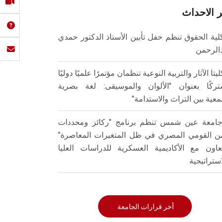
 الاحداث
لية الحقوق تنظم حفل تأبين الأستاذ الدكتور حمدي
الرحمن
ليتا الآثار والتربية النوعية تنظمان مؤتمرًا علميًا دوليًا
ركًا بعنوان "الألوان والموسيقى: لغة بصرية
عية بين التراث والاستدامة"
امعة عين شمس تنظم برنامج "ركائز ومحددات
من القومي المصري في ظل المتغيرات المعاصرة"
تعاون مع الأكاديمية العسكرية للدراسات العليا
استراتيجية
أخر قرارات الجامعة