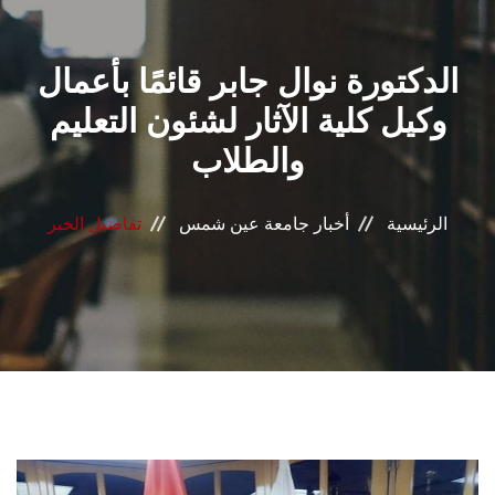
القطاعـات
الدكتورة نوال جابر قائمًا بأعمال
الشئون الأكاديمية
وكيل كلية الآثار لشئون التعليم
البحث العلمي
والطلاب
الرعاية الصحية
الرئيسية
أخبار جامعة عين شمس
تفاصيل الخبر
المراكز والوحدات
الأنظمة الذكية
الإعلام
تواصل معنا