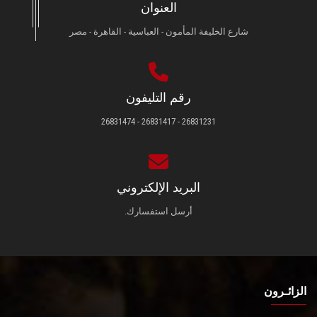
العنوان
شارع الخليفة المأمون - العباسية - القاهرة - مصر
رقم التليفون
26831231 - 26831417 - 26831474
البريد الإلكتروني
أرسل استفسارك.
الزائـرون