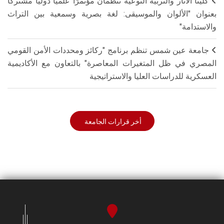
كليتا الآثار والتربية النوعية تنظمان مؤتمرًا علميًا دوليًا مشتركًا
بعنوان "الألوان والموسيقى: لغة بصرية وسمعية بين التراث
والاستدامة"
جامعة عين شمس تنظم برنامج "ركائز ومحددات الأمن القومي
المصري في ظل المتغيرات المعاصرة" بالتعاون مع الأكاديمية
العسكرية للدراسات العليا والاستراتيجية
أخر قرارات الجامعة