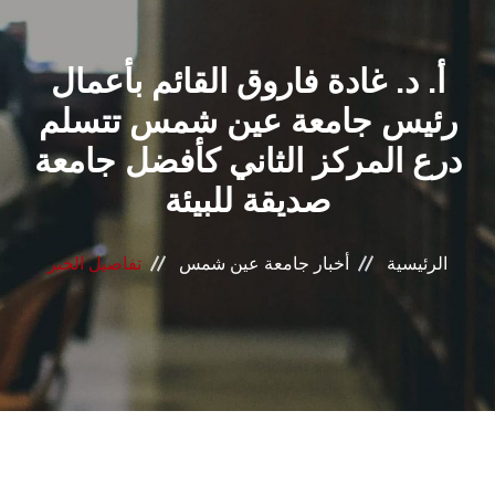
القطاعـات
أ. د. غادة فاروق القائم بأعمال
الشئون الأكاديمية
رئيس جامعة عين شمس تتسلم
البحث العلمي
درع المركز الثاني كأفضل جامعة
صديقة للبيئة
الرعاية الصحية
المراكز والوحدات
الرئيسية
أخبار جامعة عين شمس
تفاصيل الخبر
الأنظمة الذكية
الإعلام
تواصل معنا