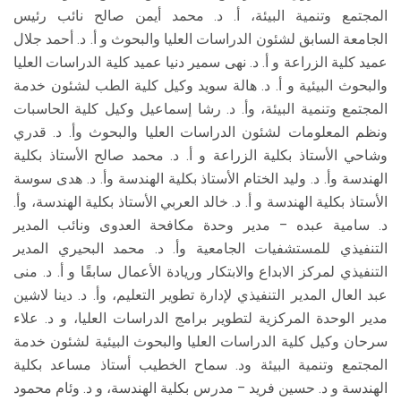
المجتمع وتنمية البيئة، أ. د. محمد أيمن صالح نائب رئيس
الجامعة السابق لشئون الدراسات العليا والبحوث و أ. د. أحمد جلال
عميد كلية الزراعة و أ. د. نهى سمير دنيا عميد كلية الدراسات العليا
والبحوث البيئية و أ. د. هالة سويد وكيل كلية الطب لشئون خدمة
المجتمع وتنمية البيئة، وأ. د. رشا إسماعيل وكيل كلية الحاسبات
ونظم المعلومات لشئون الدراسات العليا والبحوث وأ. د. قدري
وشاحي الأستاذ بكلية الزراعة و أ. د. محمد صالح الأستاذ بكلية
الهندسة وأ. د. وليد الختام الأستاذ بكلية الهندسة وأ. د. هدى سوسة
الأستاذ بكلية الهندسة و أ. د. خالد العربي الأستاذ بكلية الهندسة، وأ.
د. سامية عبده – مدير وحدة مكافحة العدوى ونائب المدير
التنفيذي للمستشفيات الجامعية وأ. د. محمد البحيري المدير
التنفيذي لمركز الابداع والابتكار وريادة الأعمال سابقًا و أ. د. منى
عبد العال المدير التنفيذي لإدارة تطوير التعليم، وأ. د. دينا لاشين
مدير الوحدة المركزية لتطوير برامج الدراسات العليا، و د. علاء
سرحان وكيل كلية الدراسات العليا والبحوث البيئية لشئون خدمة
المجتمع وتنمية البيئة ود. سماح الخطيب أستاذ مساعد بكلية
الهندسة و د. حسين فريد – مدرس بكلية الهندسة، و د. وئام محمود