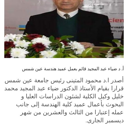
الطلاب
هيئة التدريس
الدراسات العليا
الخريجين
الموظفون
أ. د ضياء عبد المجيد قائم بعمل عميد هندسة عين شمس
أصدر ا.د محمود المتينى رئيس جامعة عين شمس
الزائـرون
قرارا بقيام الأستاذ الدكتور ضياء عبد المجيد محمد
خليل وكيل الكلية لشئون الدراسات العليا و
سجل الان
البحوث بأعمال عميد كلية الهندسة إلى جانب
عمله إعتبارا من الثالث والعشرين من شهر
ديسمبر الجارى.