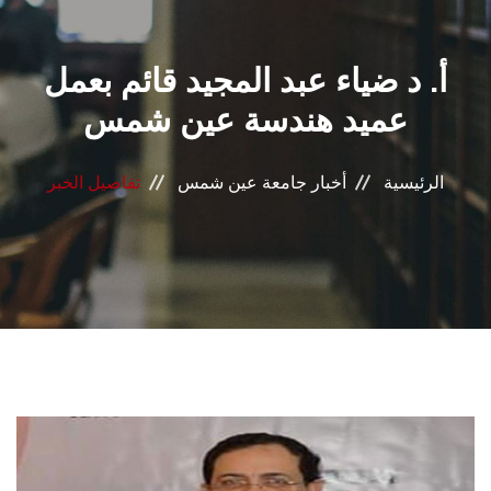
القطاعـات
أ. د ضياء عبد المجيد قائم بعمل
الشئون الأكاديمية
عميد هندسة عين شمس
البحث العلمي
الرئيسية
أخبار جامعة عين شمس
تفاصيل الخبر
الرعاية الصحية
المراكز والوحدات
الأنظمة الذكية
الإعلام
تواصل معنا