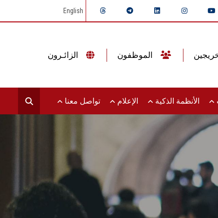
English
الموظفون
الزائـرون
ت
الأنظمة الذكية
الإعلام
تواصل معنا