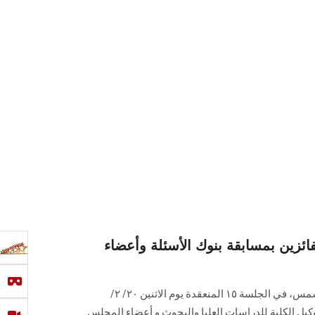
فائزين بمسابقة بنوك الأسئلة وأعضاء
كرم مجلس كلية الآثار جامعة عين شمس، في الجلسة ١٥ المنعقدة يوم الاثنين ٢٠/ ٢/
، وكيل الكلية للدراسات العليا والبحوث و أعضاء المجلس