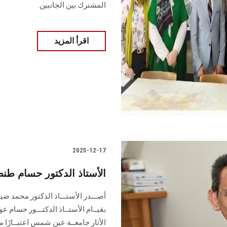
المشترك بين الجانبين.
اقرأ المزيد
2025-12-17
الأستاذ الدكتور حسام طنطا
أصـــدر الأستـــاذ الدكتور محمد ضي
بقيــام الأستــاذ الدكتـــور حسام 
الأثار جامعــة عين شمس اعتبــارً