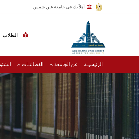
أهلاً بك في جامعة عين شمس
الطلاب
الرئيسيـة
عن الجامعة
القطاعـات
الشئون