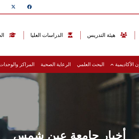
هيئة التدريس
الدراسات العليا
الخريجين
 الأكاديمية
البحث العلمي
الرعاية الصحية
المراكز والوحدا
أخبار جامعة عين شمس