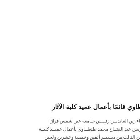
وي قائمًا بأعمال عميد كلية الآثار
اء زين العابديــن رئيــس جـامعة عين شمس قرارًا
عويس عبد الفتــاح محمد طنطــاوي بأعمال عميــد كليــة
ا من الثالث من ديسمبر ألفين وخمسة وعشرين ولحين