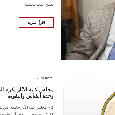
تعيين عميد للكليــة.
اقرأ المزيد
2023-02-21
مجلس كلية الآثار يكرم ال
وحدة القياس والتقويم
٢٠٢٣م ،بحضور أ.د. احمد الشوكي