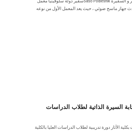
و أ.د. حسام طنطاوي عميد كلية الآثار و السفيرة Sašo Podlesnikسفير دولة سلوفينيا معمل
حدث جهاز ماسح ضوئي ، حيث يعد المعمل الأول من نوعه
ابة السيرة الذاتية لطلاب الدراسات
لية الأثار دورة تدريبية لطلاب الدراسات العليا بالكلية