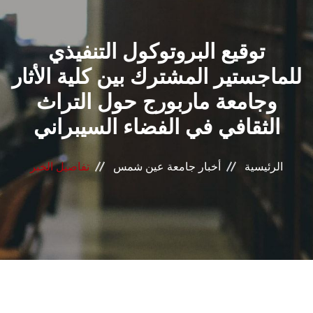
القطاعـات
توقيع البروتوكول التنفيذي
الشئون الأكاديمية
للماجستير المشترك بين كلية الأثار
البحث العلمي
وجامعة ماربورج حول التراث
الثقافي في الفضاء السيبراني
الرعاية الصحية
المراكز والوحدات
الرئيسية
أخبار جامعة عين شمس
تفاصيل الخبر
الأنظمة الذكية
الإعلام
تواصل معنا