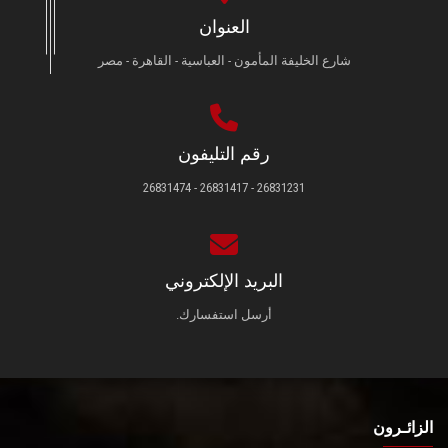
العنوان
شارع الخليفة المأمون - العباسية - القاهرة - مصر
رقم التليفون
26831231 - 26831417 - 26831474
البريد الإلكتروني
أرسل استفسارك.
الزائـرون