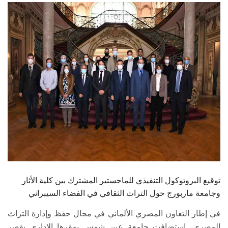
الطلاب
هيئة التدريس
الدراسات العليا
الخريجين
الموظفون
الزائـرون
سجل الان
توقيع البروتوكول التنفيذي للماجستير المشترك بين كلية الأثار
وجامعة ماربورج حول التراث الثقافي في الفضاء السيبراني
في إطار التعاون المصري الألماني في مجال حفظ وإدارة التراث
المصري، استضافت جامعة عين شمس بمقرها الإداري بقصر