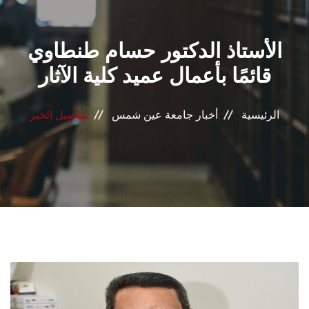
القطاعـات
الأستاذ الدكتور حسام طنطاوي
الشئون الأكاديمية
قائمًا بأعمال عميد كلية الآثار
البحث العلمي
الرئيسية
أخبار جامعة عين شمس
تفاصيل الخبر
الرعاية الصحية
المراكز والوحدات
الأنظمة الذكية
الإعلام
تواصل معنا