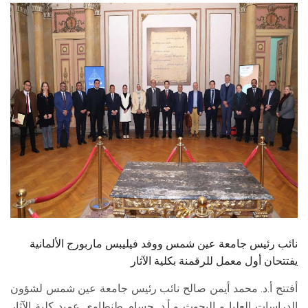
الطلاب
هيئة التدريس
الدراسات العليا
الخريجين
الموظفون
الزائـرون
سجل الان
نائب رئيس جامعة عين شمس ووفد فيليبس ماربورج الألمانية
يفتتحان أول معمل للرقمنة بكلية الآثار
أفتتح أ.د. محمد أيمن صالح نائب رئيس جامعة عين شمس لشؤون
الدراسات العليا و البحوث و أ.د. حسام طنطاوي عميد كلية الآثار