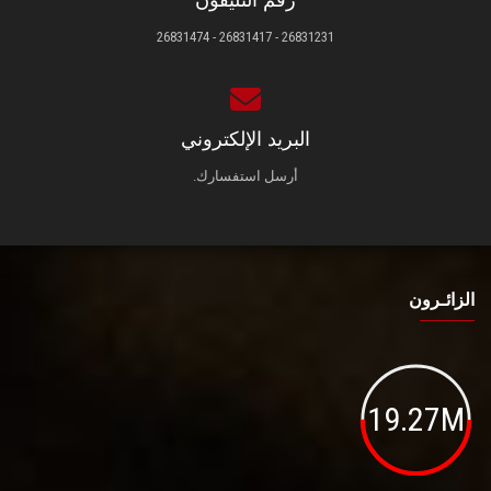
رقم التليفون
26831231 - 26831417 - 26831474
البريد الإلكتروني
أرسل استفسارك.
الزائـرون
19.27M