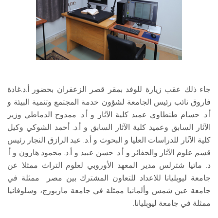
جاء ذلك عقب زيارة للوفد بمقر قصر الزعفران بحضور أ.د.غادة
فاروق نائب رئيس الجامعة لشؤون خدمة المجتمع وتنمية البيئة و
أ.د. حسام طنطاوي عميد كلية الآثار و أ.د. ممدوح الدماطي وزير
الآثار السابق وعميد كلية الآثار السابق و أ.د. أحمد الشوكي وكيل
كلية الآثار للدراسات العليا و البحوث و أ.د. عبد الرازق النجار رئيس
قسم علوم الآثار والحفائر و أ.د. حسن عبيد و أ.د. محمود هارون و أ.
د. ماتيا شترلس مدير المعهد الأوروبي لعلوم التراث ممثلا عن
جامعة ليوبليانا للاعداد للتعاون المشترك بين مصر ممثلة في
جامعة عين شمس وألمانيا ممثلة في جامعة ماربورج، وسلوفانيا
ممثلة في جامعة ليوبليانا.