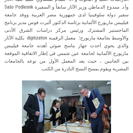
وأ.د. ممدوح الدماطي وزير الآثار سابقاً و السفيرة Sašo Podlesnik
سفير دولة سلوفينيا لدى جمهورية مصر العربية ووفد جامعة
فيليبس ماربورج الألمانية برئاسة الدكتور ألبرت فوس مدير برنامج
الماجستير المشترك ورئيس مركز دراسات الشرق الأدنى
والأوسط بجامعة ماربورج؛ معمل الرقمنة digitization بكلية الآثار
والذي يحوي أحدث جهاز ماسح ضوئي أهدته جامعة فيليبس
ماربورج الألمانية لجامعة عين شمس في إطار الاتفاقية الموقعة
بين الجانبين ، حيث يعد المعمل الأول من نوعه بالجامعات
المصرية ويقوم بمسح النسخ النادرة من الكتب.