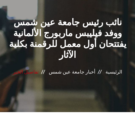
القطاعـات
نائب رئيس جامعة عين شمس
الشئون الأكاديمية
ووفد فيليبس ماربورج الألمانية
البحث العلمي
يفتتحان أول معمل للرقمنة بكلية
الآثار
الرعاية الصحية
المراكز والوحدات
الرئيسية
أخبار جامعة عين شمس
تفاصيل الخبر
الأنظمة الذكية
الإعلام
تواصل معنا