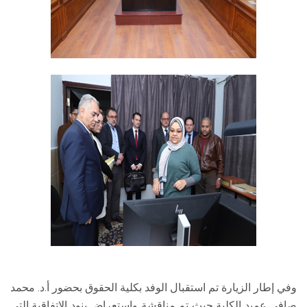
وفي إطار الزيارة تم استقبال الوفد بكلية الحقوق بحضور أ.د. محمد
صافي عميد الكلية حيث تم مناقشة واستعراض بنود الاتفاقية التي