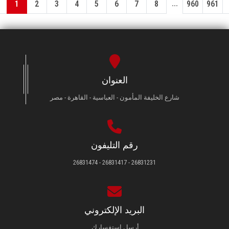
...
1
2
3
4
5
6
7
8
960
961
العنوان
شارع الخليفة المأمون - العباسية - القاهرة - مصر
رقم التليفون
26831231 - 26831417 - 26831474
البريد الإلكتروني
أرسل استفسارك.