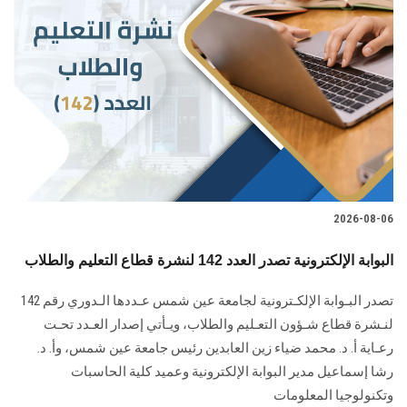
2026-08-06
البوابة الإلكترونية تصدر العدد 142 لنشرة قطاع التعليم والطلاب
تصدر البـوابة الإلكـترونية لجامعة عين شمس عـددها الـدوري رقم 142
لنـشرة قطاع شـؤون التعـليم ‏والطلاب‎، ويـأتي إصدار العـدد تحـت
رعـاية أ. د. محمد ضياء زين العابدين رئيس جامعة عين شمس، وأ. د.
‏رشا إسماعيل مدير البوابة الإلكترونية وعميد كلية الحاسبات
وتكنولوجيا المعلومات