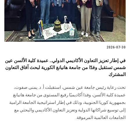
الطلاب
هيئة التدريس
الدراسات العليا
2026-07-30
الخريجين
في إطار تعزيز التعاون الأكاديمي الدولي.. عميدة كلية الألسن عين
الموظفون
شمس تستقبل وفدًا من جامعة هانيانغ الكورية لبحث آفاق التعاون
المشترك
الزائـرون
تحت رعاية رئيس جامعة عين شمس، استقبلت أ. د. يمنى صفوت،
عميدة كلية الألسن، وفدا أكاديميًا رفيع المستوى من جامعة هانيانغ
سجل الان
بجمهورية كوريا الجنوبية، وذلك في إطار استراتيجية الجامعة الرامية
إلى توسيع شراكاتها الدولية وتعزيز التعاون الأكاديمي والبحثي مع
الجامعات العالمية المرموقة.