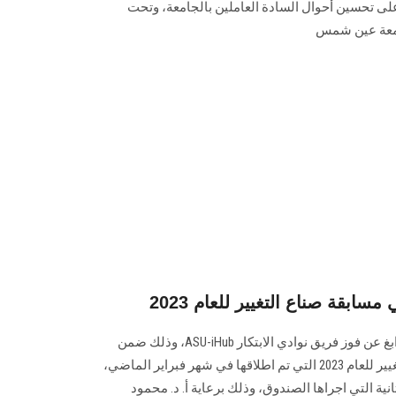
تحسين أحوال السادة العاملين بالجامعة، وتحت
جامعة عين شمس
قة صناع التغيير للعام 2023
أعلن صندوق رعاية المبتكرين والنوابغ عن فوز فريق نوادي الابتكار ASU-iHub، وذلك ضمن
الفرق الفائزة في مسابقة صناع التغيير للعام 2023 التي تم اطلاقها في شهر فبراير الماضي،
انية التي اجراها الصندوق، وذلك برعاية أ. د. محمود