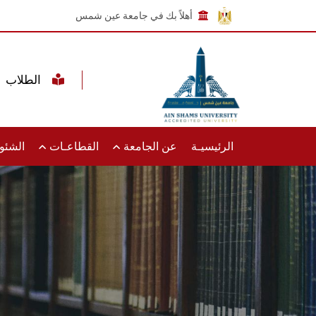
أهلاً بك في جامعة عين شمس
الطلاب
الرئيسيـة
عن الجامعة
القطاعـات
الشئون