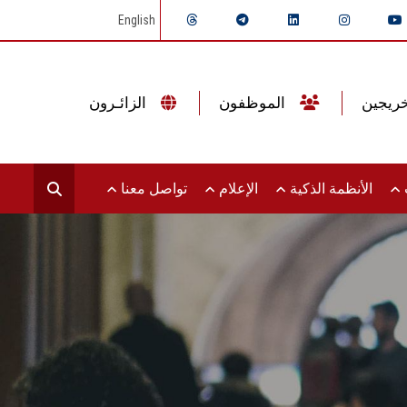
English
الموظفون
الزائـرون
ت
الأنظمة الذكية
الإعلام
تواصل معنا