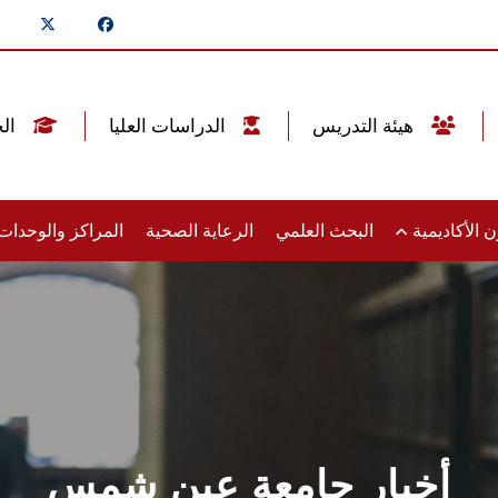
هيئة التدريس
الدراسات العليا
الخريجين
 الأكاديمية
البحث العلمي
الرعاية الصحية
المراكز والوحدا
أخبار جامعة عين شمس