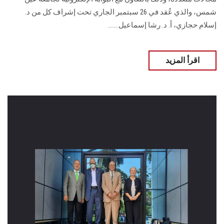
شمس، والذي عُقد في 26 سبتمبر الجاري تحت إشراف كل من د.
إسلام حجازي، أ. د. رشا إسماعيل.......
اقرأ المزيد