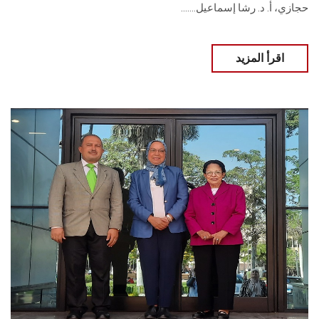
حجازي، أ. د. رشا إسماعيل.......
اقرأ المزيد