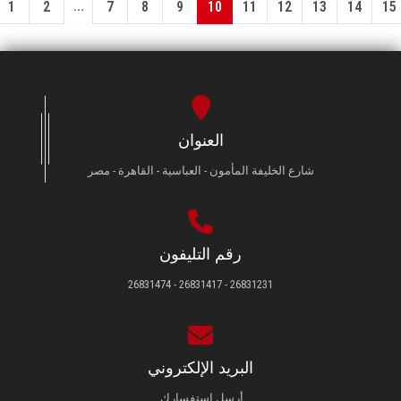
...
1
2
7
8
9
10
11
12
13
14
15
العنوان
شارع الخليفة المأمون - العباسية - القاهرة - مصر
رقم التليفون
26831231 - 26831417 - 26831474
البريد الإلكتروني
أرسل استفسارك.