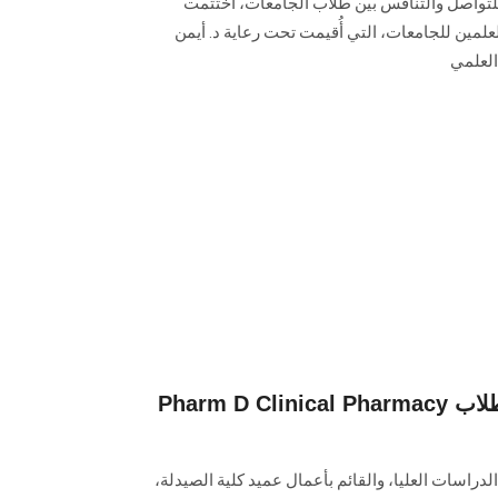
للتواصل والتنافس بين طلاب الجامعات، اختُتمت
علمين للجامعات، التي أُقيمت تحت رعاية د. أيمن
العلمي
Pharm D Clinical Pharmacy فوز 3 مشروعات تخرج لطلاب
راسات العليا، والقائم بأعمال عميد كلية الصيدلة،