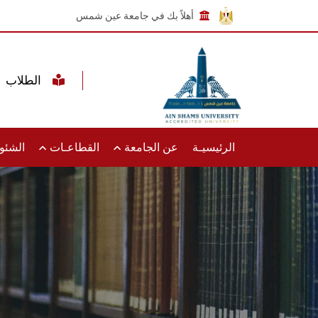
أهلاً بك في جامعة عين شمس
الطلاب
الرئيسيـة
عن الجامعة
القطاعـات
الشئون