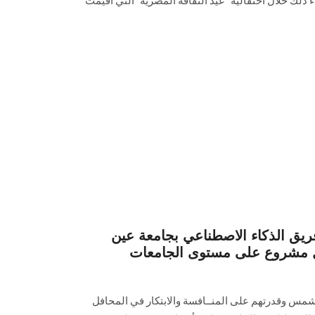
لثقافة الرقمية) لعام 2025، جاء ذلك خلال احتفالية "عيد الثقافة المصرية" التي أقيمت
فريق الذكاء الاصطناعي بجامعة عين
مشروع على مستوى الجامعات
 شمس وقدرتهم على المنــافسة والابتكار في المحافل