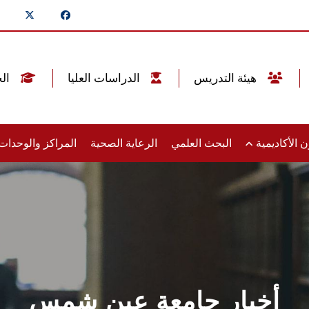
هيئة التدريس
الدراسات العليا
الخريجين
 الأكاديمية
البحث العلمي
الرعاية الصحية
المراكز والوحدا
أخبار جامعة عين شمس