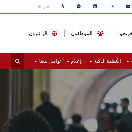
English
الموظفون
الزائـرون
ت
الأنظمة الذكية
الإعلام
تواصل معنا