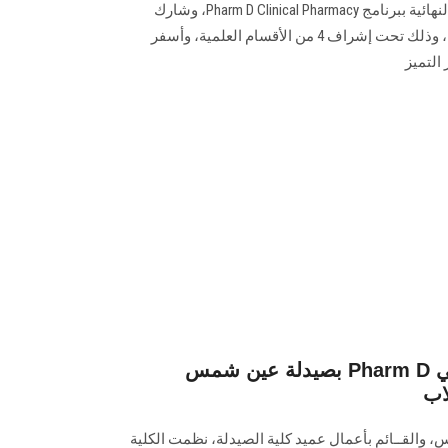
مناقشة مشروعات التخرج للفرقة النهائية ببرنامج Pharm D Clinical Pharmacy، وشارك
طلاب البرنامج بـ 6 مشروعات بحثية، وذلك تحت إشراف 4 من الأقسام العلمية، وأسفر
بصيدلة عين شمس Pharm D فوز 8 مشروعات بحثية في
اب
والقــائم بأعمال عميد كلية الصيدلة، نظمت الكلية