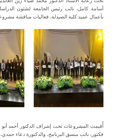
تحت رعاية الأستاذ الدكتور محمد ضياء زين العاب
أسامة كامل، نائب رئيس الجامعة لشئون الدراسات 
بأعمال عميد كلية الصيدلة، فعاليات مناقشة مشروعات التخرج للفرقة ا
أُقيمت المشروعات تحت إشراف الدكتور أحمد أبو زي
فكتور، نائب منسق البرنامج، والدكتورة دعاء حمدي، ن