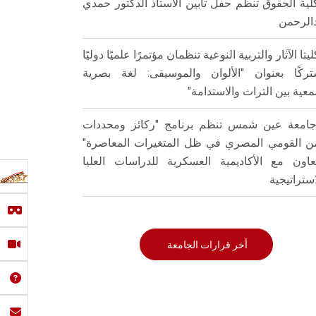
لية الحقوق تنظم حفل تأبين الأستاذ الدكتور حمدي
الرحمن
ليتا الآثار والتربية النوعية تنظمان مؤتمرًا علميًا دوليًا
ركًا بعنوان "الألوان والموسيقى: لغة بصرية
عية بين التراث والاستدامة"
امعة عين شمس تنظم برنامج "ركائز ومحددات
من القومي المصري في ظل المتغيرات المعاصرة"
تعاون مع الأكاديمية العسكرية للدراسات العليا
استراتيجية
أخر قرارات الجامعة