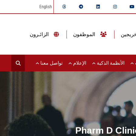
English
الموظفون
الزائـرون
ت
الأنظمة الذكية
الإعلام
تواصل معنا