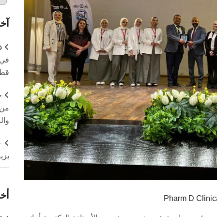
آخر
ف
في 
قطا
ج
من 
وال
ج
بزي
أخر