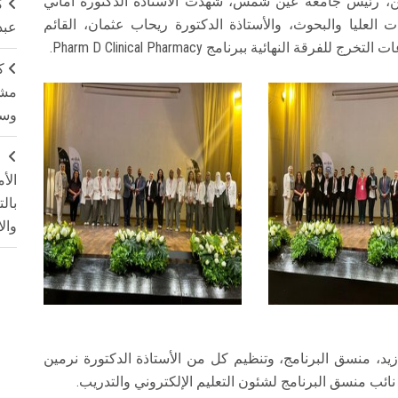
دين، رئيس جامعة عين شمس، شهدت الأستاذة الدكتورة أماني
ك
العليا والبحوث، والأستاذة الدكتورة ريحاب عثمان، القائم
عبد
لنهائية ببرنامج Pharm D Clinical Pharmacy.
ك
مشت
وسم
ج
الأ
بال
وال
د، منسق البرنامج، وتنظيم كل من الأستاذة الدكتورة نرمين
ائب منسق البرنامج لشئون التعليم الإلكتروني والتدريب.