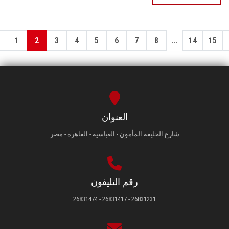
...
1
2
3
4
5
6
7
8
14
15
العنوان
شارع الخليفة المأمون - العباسية - القاهرة - مصر
رقم التليفون
26831231 - 26831417 - 26831474