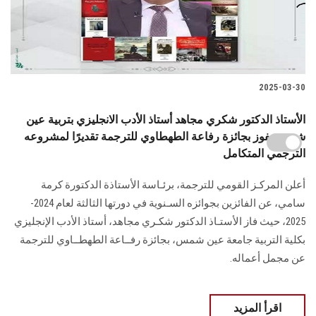
2025-03-30
الأستاذ الدكتور شكري مجاهد أستاذ الأدب الانجليزي بتربية عين
شمس يفوز بجائزة رفاعة الطهطاوي للترجمة تقديرًا لمشروعه
الترجمي المتكامل
أعلن المركـز القومي للترجمة، برئـاسة الأستاذة الدكتورة كرمة
سامي، عن الفائزين بجوائزه السـنوية في دورتها الثالثة لعام 2024-
2025، حيث فاز الأستـاذ الدكتور شكـري مجاهد، أستاذ الأدب الإنجليزي
بكلية التربية جامعة عين شمس، بجائزة رفــاعة الطهطــاوي للترجمة
عن مجمل أعماله.
اقرأ المزيد