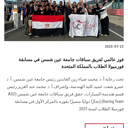
الطلاب
هيئة التدريس
الدراسات العليا
2025-07-22
الخريجين
فوز عالمي لفريق سباقات جامعة عين شمس في مسابقة
الموظفون
فورميولا الطلاب بالمملكة المتحدة
تحت رعاية أ. د. محمد ضياء زين العابدين رئيس جامعة عين شمس، أ. د.
الزائـرون
عمرو شعت عميد كلية الهندسة، وإشراف أ. د. محمد عبد العزيز رئيس
قسم هندسة السيارات، حقق فريق سباقات جامعة عين شمس (ASU
سجل الان
Racing Team) إنجازًا دوليًا متميزًا بفوزه بالمركز الأول في مسابقة
فورميلا الطلاب لسنة 2025.