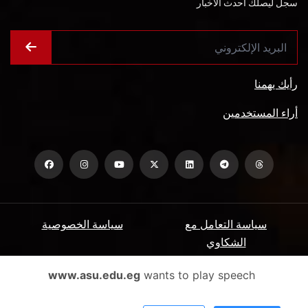
سجل ليصلك أحدث الأخبار
رأيك يهمنا
أراء المستخدمين
سياسة التعامل مع
سياسة الخصوصية
الشكاوي
ميثاق المتعاملين
الأسئلة الشائعة
www.asu.edu.eg
wants to play speech
شروط الاستخدام