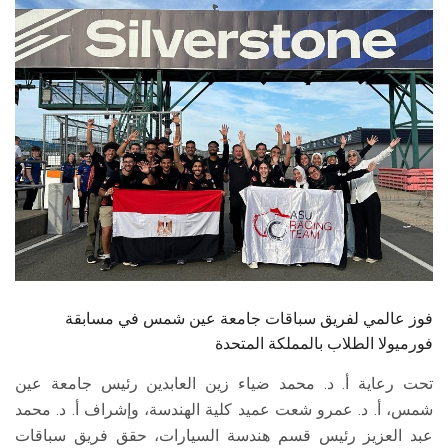
الطلاب
هيئة التدريس
الدراسات العليا
الخريجين
الموظفون
الزائـرون
فوز عالمي لفريق سباقات جامعة عين شمس في مسابقة
سجل الان
فورميولا الطلاب بالمملكة المتحدة
تحت رعاية أ. د. محمد ضياء زين العابدين رئيس جامعة عين
شمس، أ. د. عمرو شعت عميد كلية الهندسة، وإشراف أ. د. محمد
عبد العزيز رئيس قسم هندسة السيارات، حقق فريق سباقات