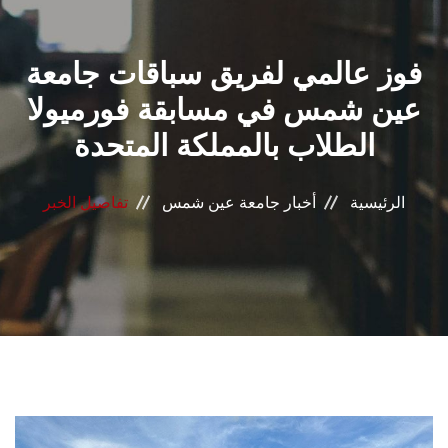
القطاعـات
فوز عالمي لفريق سباقات جامعة
الشئون الأكاديمية
عين شمس في مسابقة فورميولا
البحث العلمي
الطلاب بالمملكة المتحدة
الرعاية الصحية
الرئيسية
أخبار جامعة عين شمس
تفاصيل الخبر
المراكز والوحدات
الأنظمة الذكية
الإعلام
تواصل معنا