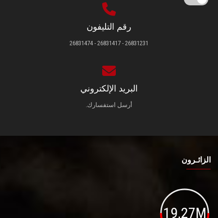
رقم التليفون
26831231 - 26831417 - 26831474
البريد الإلكتروني
أرسل استفسارك.
الزائـرون
19.27M