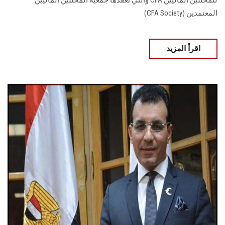
للمحللين الماليين CFA والتي تعقدها جمعية المحللين الماليين
المعتمدين (CFA Society)
اقرأ المزيد