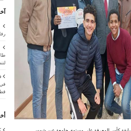
آخر
ر
رفا
طال
لتن
ف
في 
قطا
أخر
ك
ي مسابقة كأس المعرفة على مستوى جامعة عين شمس