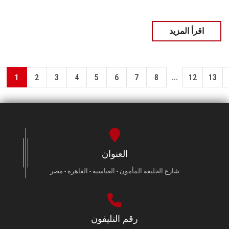
اقرأ المزيد
...
1
2
3
4
5
6
7
8
12
13
العنوان
شارع الخليفة المأمون - العباسية - القاهرة - مصر
رقم التليفون