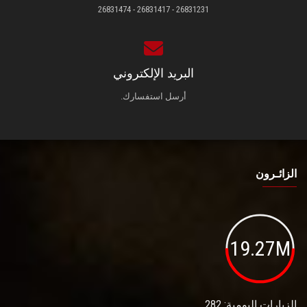
26831231 - 26831417 - 26831474
البريد الإلكتروني
أرسل استفسارك.
الزائـرون
19.27M
الزيارات اليومية: 282