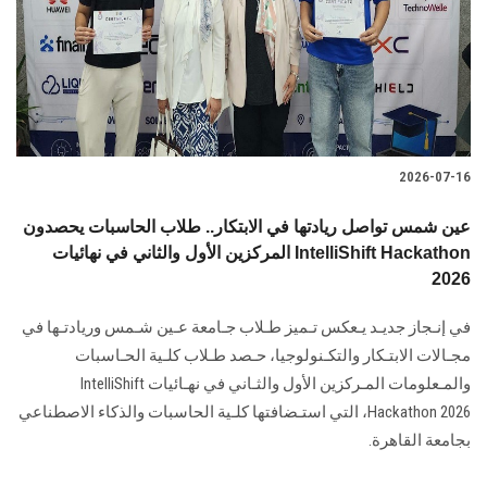
الطلاب
هيئة التدريس
الدراسات العليا
2026-07-16
الخريجين
عين شمس تواصل ريادتها في الابتكار.. طلاب الحاسبات يحصدون
الموظفون
المركزين الأول والثاني في نهائيات IntelliShift Hackathon
2026
الزائـرون
في إنـجاز جديـد يـعكس تـميز طـلاب جـامعة عـين شـمس وريادتـها في
مجـالات الابتـكار والتكـنولوجيا، حـصد طـلاب كلـية الحـاسبات
سجل الان
والمـعلومات المـركزين الأول والثـاني في نهـائيات IntelliShift
Hackathon 2026، التي استـضافتها كلـية الحاسبات والذكاء الاصطناعي
بجامعة القاهرة.