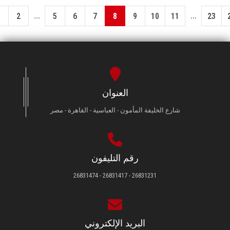
...
...
1
2
5
6
7
8
9
10
11
23
العنوان
شارع الخليفة المأمون - العباسية - القاهرة - مصر
رقم التليفون
26831231 - 26831417 - 26831474
البريد الإلكتروني