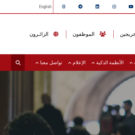
English
الموظفون
الزائـرون
ت
الأنظمة الذكية
الإعلام
تواصل معنا