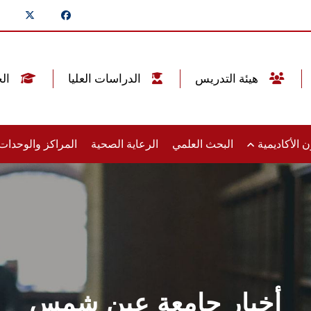
هيئة التدريس
الدراسات العليا
الخريجين
 الأكاديمية
البحث العلمي
الرعاية الصحية
المراكز والوحدا
أخبار جامعة عين شمس