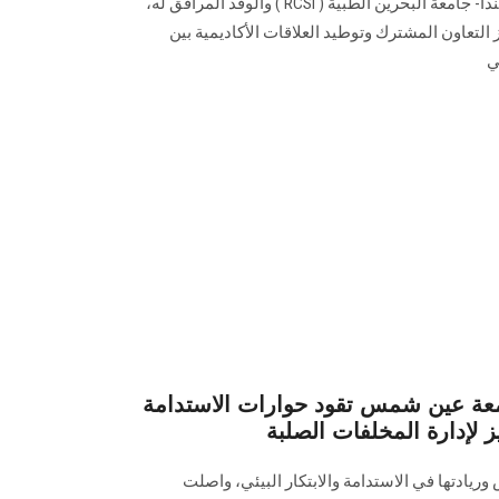
رئيس الكلية الملكية للجراحين بإيرلندا- جامعة البحرين الطبية ( RCSI ) والوفد المرافق له،
لتعاون المشترك وتوطيد العلاقات الأكاديمية بين
ي
امعة عين شمس تقود حوارات الاستدامة
ز لإدارة المخلفات الصلبة
يادتها في الاستدامة والابتكار البيئي، واصلت