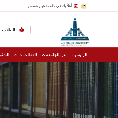
أهلاً بك في جامعة عين شمس
الطلاب
الرئيسيـة
عن الجامعة
القطاعـات
الشئون