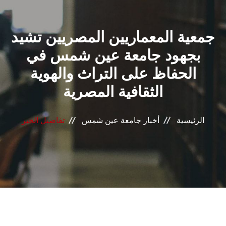
القطاعـات
جمعية المعماريين المصريين تشيد
الشئون الأكاديمية
بجهود جامعة عين شمس في
البحث العلمي
الحفاظ على التراث والهوية
الثقافية المصرية
الرعاية الصحية
المراكز والوحدات
الرئيسية
أخبار جامعة عين شمس
تفاصيل الخبر
الأنظمة الذكية
الإعلام
تواصل معنا