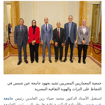
الطلاب
هيئة التدريس
الدراسات العليا
الخريجين
الموظفون
الزائـرون
سجل الان
جمعية المعماريين المصريين تشيد بجهود جامعة عين شمس في
الحفاظ على التراث والهوية الثقافية المصرية
استقبل الأستاذ الدكتور محمد ضياء زين العابدين رئيس
جامعة
عين شمس
والأستاذة الدكتورة غادة فاروق نائب رئيس الجامعة