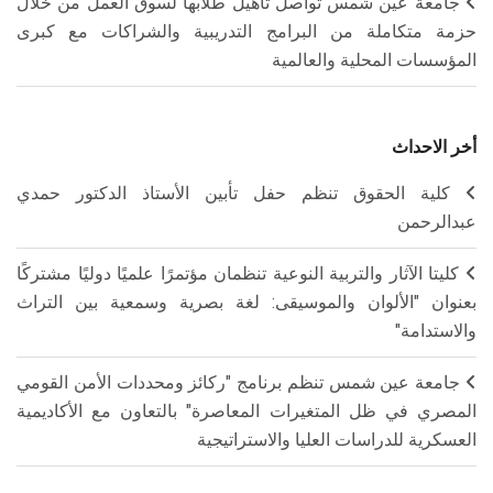
جامعة عين شمس تواصل تأهيل طلابها لسوق العمل من خلال
حزمة متكاملة من البرامج التدريبية والشراكات مع كبرى
المؤسسات المحلية والعالمية
أخر الاحداث
كلية الحقوق تنظم حفل تأبين الأستاذ الدكتور حمدي
عبدالرحمن
كليتا الآثار والتربية النوعية تنظمان مؤتمرًا علميًا دوليًا مشتركًا
بعنوان "الألوان والموسيقى: لغة بصرية وسمعية بين التراث
والاستدامة"
جامعة عين شمس تنظم برنامج "ركائز ومحددات الأمن القومي
المصري في ظل المتغيرات المعاصرة" بالتعاون مع الأكاديمية
العسكرية للدراسات العليا والاستراتيجية