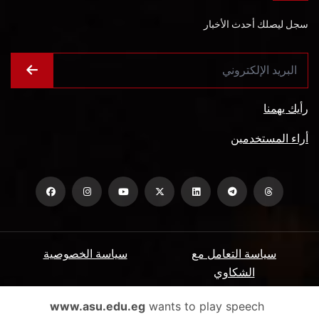
سجل ليصلك أحدث الأخبار
رأيك يهمنا
أراء المستخدمين
سياسة التعامل مع
سياسة الخصوصية
الشكاوي
ميثاق المتعاملين
الأسئلة الشائعة
www.asu.edu.eg
wants to play speech