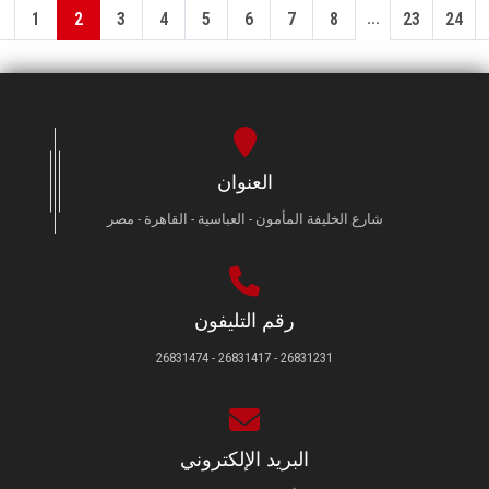
...
1
2
3
4
5
6
7
8
23
24
العنوان
شارع الخليفة المأمون - العباسية - القاهرة - مصر
رقم التليفون
26831231 - 26831417 - 26831474
البريد الإلكتروني