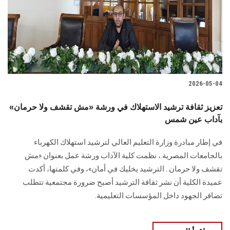
الطلاب
هيئة التدريس
الدراسات العليا
2026-05-04
الخريجين
تعزيز ثقافة ترشيد الاستهلاك في ورشة «مش تقشف ولا حرمان»
الموظفون
بآداب عين شمس
في إطار مبادرة وزارة التعليم العالي لترشيد استهلاك الكهرباء
الزائـرون
بالجامعات المصرية.، نظمت كلية الآداب ورشة عمل بعنوان «مش
تقشف ولا حرمان.. الترشيد يخليك في أمان»، وفي كلمتها، أكدت
سجل الان
عميدة الكلية أن نشر ثقافة الترشيد أصبح ضرورة مجتمعية تتطلب
تضافر الجهود داخل المؤسسات التعليمية.