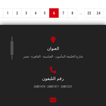
...
1
2
3
4
5
6
7
8
23
24
العنوان
شارع الخليفة المأمون - العباسية - القاهرة - مصر
رقم التليفون
26831231 - 26831417 - 26831474