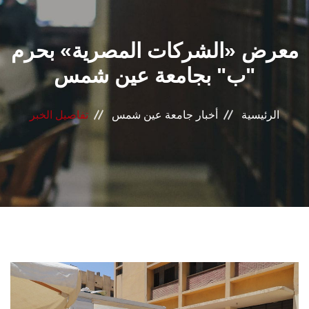
القطاعـات
معرض «الشركات المصرية» بحرم
الشئون الأكاديمية
"ب" بجامعة عين شمس
البحث العلمي
الرئيسية
أخبار جامعة عين شمس
تفاصيل الخبر
الرعاية الصحية
المراكز والوحدات
الأنظمة الذكية
الإعلام
تواصل معنا