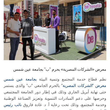
الطلاب
هيئة التدريس
الدراسات العليا
الخريجين
الموظفون
الزائـرون
معرض «الشركات المصرية» بحرم "ب" بجامعة عين شمس
نظم قطاع خدمة المجتمع وتنمية البيئة
بجامعة عين شمس
سجل الان
معرض
"الشركات المصرية
" بالحرم الجامعي "ب" والذى يستمر
حتى نهاية أبريل الجاري وذلك في إطار دور الجامعة المجتمعي
وحرصها على دعم المبادرات التنموية وتعزيز الصناعة الوطنية
وخدمة المجتمع، وذلك تحت رعاية أ. د. غادة فاروق
نائب رئيس