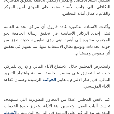
الصفتي أستاذ الاقتصاد والمدير الإقليمي لجامعة لينكولن الماليزية،
التكافلي، إلى جانب الأستاذ محمد علي المهدي أمين المركز
والقائم بأعمال أمانة المجلس.
وأكدت الأستاذة الدكتورة غادة فاروق أن مراكز الخدمة العامة
تمثل إحدى الركائز الأساسية في تحقيق رسالة الجامعة نحو
المجتمع، مشيرة إلى أهمية تبني رؤى تطويرية حديثة تعزز من
جودة الخدمات وتوسع نطاق الاستفادة منها، بما يسهم في تحقيق
أثر ملموس ومستدام.
واستعرض المجلس خلال الاجتماع الأداء المالي والإداري للمركز،
حيث تم التصديق على محضر الجلسة السابقة واعتماد التقرير
المالي، في إطار الالتزام بمعايير
الحوكمة
الرشيدة وضمان كفاءة
الأداء المؤسسي.
كما ناقش المجلس عددًا من المحاور التطويرية التي تستهدف
تحديث آليات العمل، وتحسين بيئة الأداء، وتعزيز جودة الخدمات
المقدمة، مع التركيز على التوسع في البرامج التدريبية و
الأنشطة