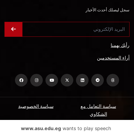
سجل ليصلك أحدث الأخبار
رأيك يهمنا
أراء المستخدمين
سياسة التعامل مع
سياسة الخصوصية
الشكاوي
ميثاق المتعاملين
الأسئلة الشائعة
www.asu.edu.eg
wants to play speech