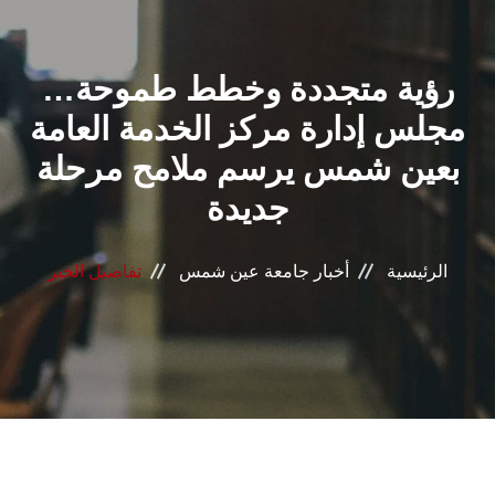
القطاعـات
رؤية متجددة وخطط طموحة…
الشئون الأكاديمية
مجلس إدارة مركز الخدمة العامة
البحث العلمي
بعين شمس يرسم ملامح مرحلة
جديدة
الرعاية الصحية
المراكز والوحدات
الرئيسية
أخبار جامعة عين شمس
تفاصيل الخبر
الأنظمة الذكية
الإعلام
تواصل معنا