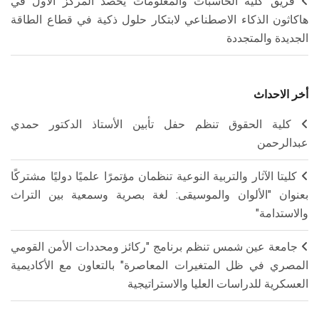
فريق كلية الحاسبات والمعلومات يحصد المركز الأول في
هاكاثون الذكاء الاصطناعي لابتكار حلول ذكية في قطاع الطاقة
الجديدة والمتجددة
أخر الاحداث
كلية الحقوق تنظم حفل تأبين الأستاذ الدكتور حمدي
عبدالرحمن
كليتا الآثار والتربية النوعية تنظمان مؤتمرًا علميًا دوليًا مشتركًا
بعنوان "الألوان والموسيقى: لغة بصرية وسمعية بين التراث
والاستدامة"
جامعة عين شمس تنظم برنامج "ركائز ومحددات الأمن القومي
المصري في ظل المتغيرات المعاصرة" بالتعاون مع الأكاديمية
العسكرية للدراسات العليا والاستراتيجية