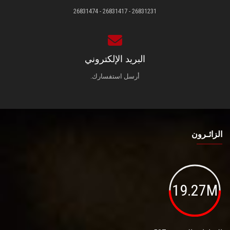
26831231 - 26831417 - 26831474
البريد الإلكتروني
أرسل استفسارك.
الزائـرون
19.27M