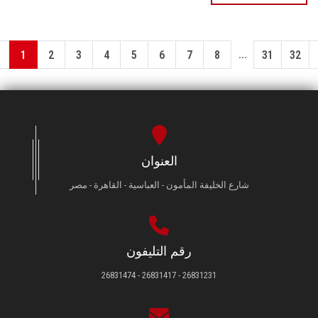
...
1
2
3
4
5
6
7
8
31
32
العنوان
شارع الخليفة المأمون - العباسية - القاهرة - مصر
رقم التليفون
26831231 - 26831417 - 26831474