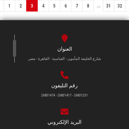
...
1
2
3
4
5
6
7
8
31
32
العنوان
شارع الخليفة المأمون - العباسية - القاهرة - مصر
رقم التليفون
26831231 - 26831417 - 26831474
البريد الإلكتروني