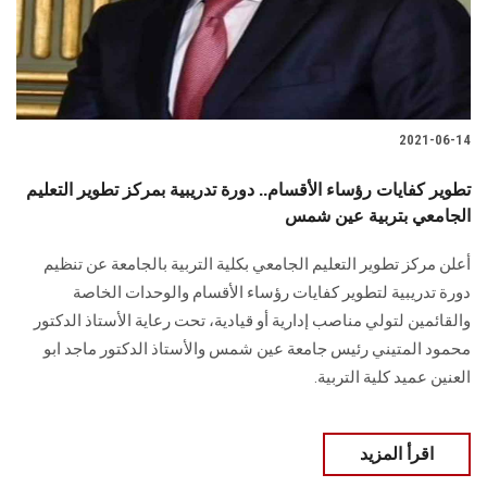
الطلاب
هيئة التدريس
الدراسات العليا
2021-06-14
الخريجين
تطوير كفايات رؤساء الأقسام.. دورة تدريبية بمركز تطوير التعليم
الجامعي بتربية عين شمس
الموظفون
أعلن مركز تطوير التعليم الجامعي بكلية التربية بالجامعة عن تنظيم
دورة تدريبية لتطوير كفايات رؤساء الأقسام والوحدات الخاصة
الزائـرون
والقائمين لتولي مناصب إدارية أو قيادية، تحت رعاية الأستاذ الدكتور
محمود المتيني رئيس جامعة عين شمس والأستاذ الدكتور ماجد ابو
سجل الان
العنين عميد كلية التربية.
اقرأ المزيد