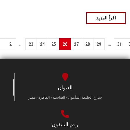
اقرأ المزيد
...
...
1
2
23
24
25
26
27
28
29
31
العنوان
شارع الخليفة المأمون - العباسية - القاهرة - مصر
رقم التليفون