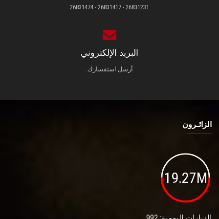
26831231 - 26831417 - 26831474
البريد الإلكتروني
أرسل استفسارك.
الزائـرون
19.27M
الزيارات اليومية: 992