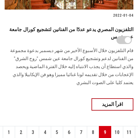
2022-01-04
التلفزيون المصري يدعو عددًا من الفنانين لتشجيع كورال جامعة
عين شمس
قام التلفزيون خلال الأسبوع الأخير من شهر ديسمبر بدعوة مجموعة
من الفنانين لدعم وتشجيع كورال جامعة عين شمس "روح الشرق"
والذي استطاع أن يجذب الانتباه إليه خلال الفترة الماضية ويحصد
الإعجابات من خلال تقديمه لونا غنائيا مميزا وهو فن الإيكابيلا والذي
يعتمد كليا على الصوت البشري
اقرأ المزيد
1
2
3
4
5
6
7
8
9
10
11