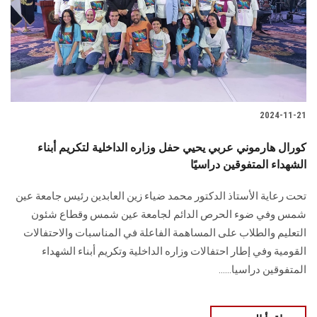
الطلاب
هيئة التدريس
الدراسات العليا
2024-11-21
الخريجين
كورال هارموني عربي يحيي حفل وزاره الداخلية لتكريم أبناء
الموظفون
الشهداء المتفوقين دراسيًا
تحت رعاية الأستاذ الدكتور محمد ضياء زين العابدين رئيس جامعة عين
الزائـرون
شمس وفي ضوء ‏الحرص الدائم لجامعة عين شمس وقطاع شئون
التعليم والطلاب على المساهمة الفاعلة في ‏المناسبات والاحتفالات
سجل الان
القومية وفي إطار احتفالات وزاره الداخلية وتكريم أبناء الشهداء
‏المتفوقين دراسيا‎.‎.....